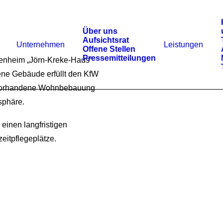
Über uns
Aufsichtsrat
Unternehmen
Leistungen
Offene Stellen
Pressemitteilungen
enheim „Jörn-Kreke-Haus“
ene Gebäude erfüllt den KfW
d vorhandene Wohnbebauung
sphäre.
einen langfristigen
eitpflegeplätze.